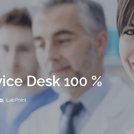
vice Desk 100 %
LabPoint