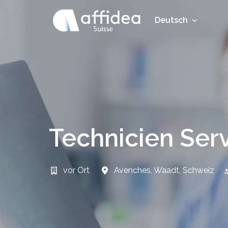
Zum
Inhalt
Deutsch
Startseite
springen
Technicien Ser
vor Ort
Avenches
,
Waadt
,
Schweiz