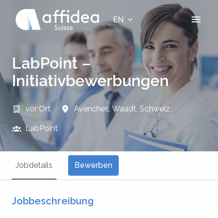
Skip
to
EN
Homepage
content
LabPoint –
Initiativbewerbungen
vor Ort
Avenches
,
Waadt
,
Schweiz
LabPoint
Bewerben
Jobdetails
Jobbeschreibung