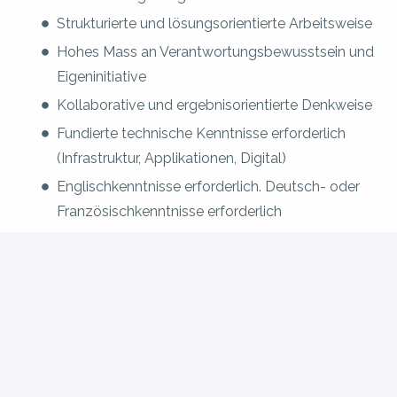
Strukturierte und lösungsorientierte Arbeitsweise
Hohes Mass an Verantwortungsbewusstsein und
Eigeninitiative
Kollaborative und ergebnisorientierte Denkweise
Fundierte technische Kenntnisse erforderlich
(Infrastruktur, Applikationen, Digital)
Englischkenntnisse erforderlich. Deutsch- oder
Französischkenntnisse erforderlich
Erfahrung im Umgang mit externen Lieferanten
und Dienstleistern erwünscht
Kenntnisse des Schweizer Gesundheitssystems
erwünscht
Projektmanagement-Zertifizierung von Vorteil
Bachelor- oder Masterabschluss in