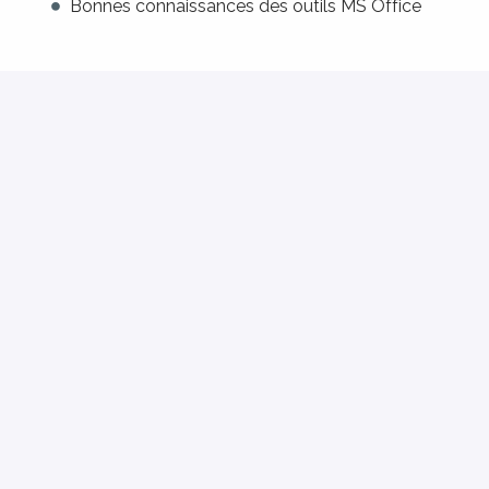
Bonnes connaissances des outils MS Office
Candidati
oppure
Candidati con Indeed
Condividi lavoro