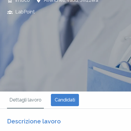
In loco
Avenches
,
Vaud
,
Svizzera
LabPoint
Candidati
Dettagli lavoro
Descrizione lavoro