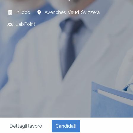
In loco
Avenches
,
Vaud
,
Svizzera
LabPoint
Candidati
Dettagli lavoro