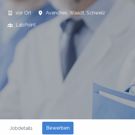
vor Ort
Avenches
,
Waadt
,
Schweiz
LabPoint
Bewerben
Jobdetails