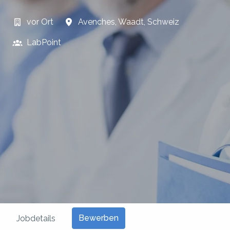
vor Ort
Avenches
,
Waadt
,
Schweiz
LabPoint
Bewerben
Jobdetails