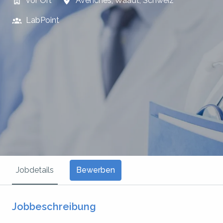
vor Ort
Avenches
,
Waadt
,
Schweiz
LabPoint
Bewerben
Jobdetails
Jobbeschreibung