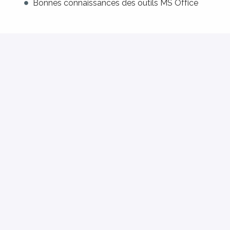
Bonnes connaissances des outils MS Office
Bewerben
oder
Über Indeed bewerben
Job teilen