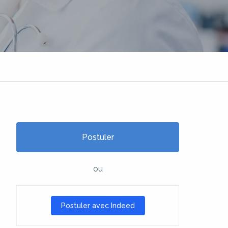
Postuler
ou
Postuler avec Indeed