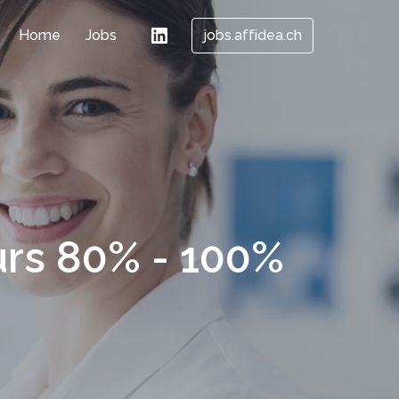
Home
Jobs
jobs.affidea.ch
urs 80% - 100%