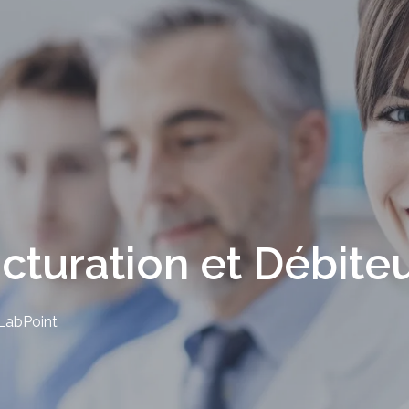
cturation et Débite
LabPoint