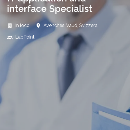
interface Specialist
In loco
Avenches
,
Vaud
,
Svizzera
LabPoint