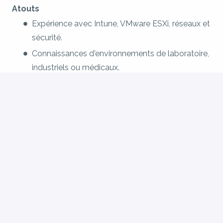
Atouts
Expérience avec Intune, VMware ESXi, réseaux et
sécurité.
Connaissances d'environnements de laboratoire,
industriels ou médicaux.
Expérience en intégration d'applications ou
d'équipements.
Connaissances de Mirth Connect ou volonté de
monter rapidement en compétence.
Candidati