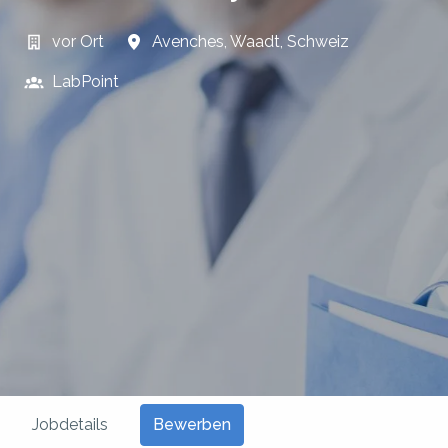
vor Ort
Avenches
,
Waadt
,
Schweiz
LabPoint
Bewerben
Jobdetails