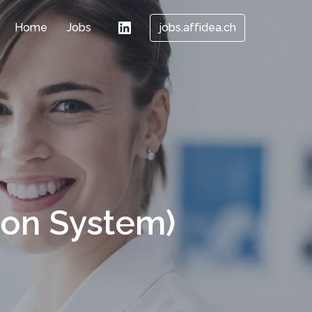
Home
Jobs
jobs.affidea.ch
tion System)