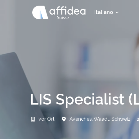
Passa
ai
Italiano
Pagina principale
contenuti
LIS Specialist 
vor Ort
Avenches
,
Waadt
,
Schweiz