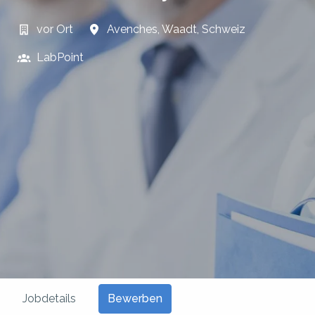
vor Ort
Avenches
,
Waadt
,
Schweiz
LabPoint
Bewerben
Jobdetails